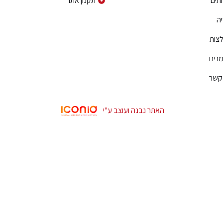
תים
תקנון אתר
ה
צות
רים
 קשר
האתר נבנה ועוצב ע"י