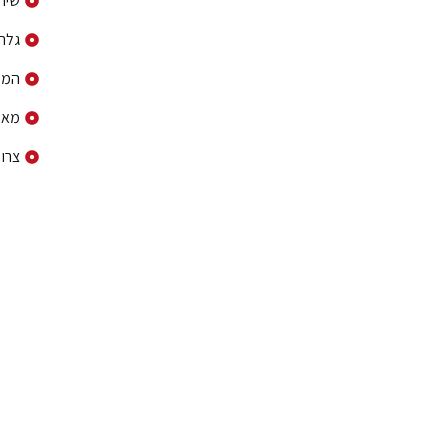
שירו
גלרי
המל
מאמ
צרו