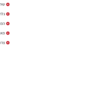
שירו
גלרי
המל
מאמ
צרו