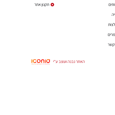
תים
תקנון אתר
ה
צות
רים
 קשר
האתר נבנה ועוצב ע"י