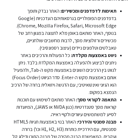
תאימות לדפדפנים ומכשירים:
האתר נבדק ותומך
בדפדפנים הפופולריים בגרסאותיהם העדכניות (Google
Chrome, Mozilla Firefox, Safari, Microsoft Edge).
בנוסף, האתר מותאם באופן מלא לתצוגה במגוון רחב של
מכשירים ורזולוציות מסך, לרבות מחשבים שולחניים,
טאבלטים וטלפונים ניידים (עיצוב רספונסיבי).
ניווט באמצעות מקלדת:
כל הפעולות והרכיבים באתר
ניתנים לביצוע ולהפעלה באמצעות המקלדת בלבד. ניתן
לנווט בין הרכיבים השונים באמצעות מקש ה-Tab, ולהפעיל
אותם באמצעות מקש ה-Enter. סדר הניווט (Focus Order)
הוא הגיוני ואינטואיטיבי, עם הדגשה ויזואלית ברורה של הרכיב
הנמצא בפוקוס.
התאמה לקוראי מסך:
האתר מותאם לשימוש עם תוכנות
קוראות מסך סטנדרטיות (כגון NVDA או JAWS), המיועדות
לסייע למשתמשים עיוורים ולקויי ראייה.
מבנה סמנטי והיררכי:
האתר בנוי באמצעות תגיות HTML5
סמנטיות, עם היררכיית כותרות (H1, H2, H3 וכו') ברורה
ועקבית, המאפשרת הבנה מהירה של מבנה התוכן ודילוג קל