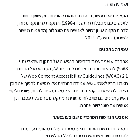
ושמיעה ועוד.
התאמות אלו נעשות בכפוף ובהתאם להוראות חוק שוויון זכויות
לאנשים עם מוגבלות (התשנ"ח-1998) והתקנות שהותקנו מכוחו,
לרבות תקנות שוויון זכויות לאנשים עם מוגבלות (התאמות נגישות
לשירות), התשע"ג-2013.
עמידה בתקנים
אתר זה שואף לעמוד בדרישות הנגישות של התקן הישראלי (ת"י
5568) לנגישות תכנים באינטרנט ברמת AA, המבוסס על הנחיות
Web Content Accessibility Guidelines (WCAG) 2.1 של
הארגון הבינלאומי W3C. עמידה בהנחיות אלו מסייעת להפוך את תוכן
האתר לנגיש עבור קהל רחב יותר של משתמשים, לרבות עיוורים ולקויי
ראייה, אנשים עם מוגבלות מוטורית המתקשים בהפעלת עכבר, וכן
אנשים עם מוגבלויות אחרות.
אמצעי הנגישות המרכזיים שבוצעו באתר
במסגרת הנגשת האתר, בוצעו מספר פעולות מהותיות על מנת
להבטיח חווית משתמש מיטבית לכלל הגולשים: