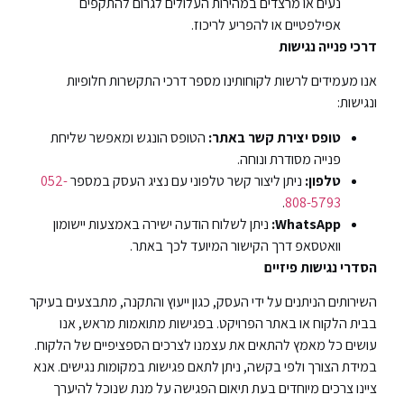
נעים או מרצדים במהירות העלולים לגרום להתקפים
אפילפטיים או להפריע לריכוז.
דרכי פנייה נגישות
אנו מעמידים לרשות לקוחותינו מספר דרכי התקשרות חלופיות
ונגישות:
טופס יצירת קשר באתר:
הטופס הונגש ומאפשר שליחת
פנייה מסודרת ונוחה.
טלפון:
ניתן ליצור קשר טלפוני עם נציג העסק במספר
052-
.
808-5793
WhatsApp:
ניתן לשלוח הודעה ישירה באמצעות יישומון
וואטסאפ דרך הקישור המיועד לכך באתר.
הסדרי נגישות פיזיים
השירותים הניתנים על ידי העסק, כגון ייעוץ והתקנה, מתבצעים בעיקר
בבית הלקוח או באתר הפרויקט. בפגישות מתואמות מראש, אנו
עושים כל מאמץ להתאים את עצמנו לצרכים הספציפיים של הלקוח.
במידת הצורך ולפי בקשה, ניתן לתאם פגישות במקומות נגישים. אנא
ציינו צרכים מיוחדים בעת תיאום הפגישה על מנת שנוכל להיערך