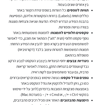
בין אזורים שונים בעמוד.
תוויות לטפסים:
כל השדות בטופס יצירת הקשר באתר
כוללים תוויות (Labels) ברורות המקושרות אליהם, המסייעות
בהבנת המידע הנדרש למילוי. הודעות שגיאה והנחיות מוצגות
בצורה נגישה ומפורטת.
טקסטים חלופיים לתמונות:
לתמונות משמעותיות באתר
נוסף טקסט חלופי (תגית "alt") המתאר את תוכנן, כדי לאפשר
למשתמשים הנעזרים בקורא מסך להבין את המידע החזותי.
תמונות המשמשות למטרות עיצוב בלבד (דקורטיביות)
מטופלות בהתאם.
ניגודיות צבעים:
יחסי הניגודיות בין צבע הטקסט לצבע הרקע
נבדקו ועומדים בהנחיות התקן, במטרה לאפשר קריאות
מרבית, גם עבור משתמשים עם לקות ראייה.
גופנים וגודל טקסט:
נעשה שימוש בגופנים קריאים וברורים.
כמו כן, ניתן להגדיל ולהקטין את גודל הטקסט באתר
באמצעות פונקציות המובנות בדפדפן (לרוב על ידי שימוש
במקשי Ctrl ו- +/-, או Cmd ו- +/ – במערכות Mac).
הימנעות מהבהובים:
האתר אינו מכיל רכיבים מהבהבים,